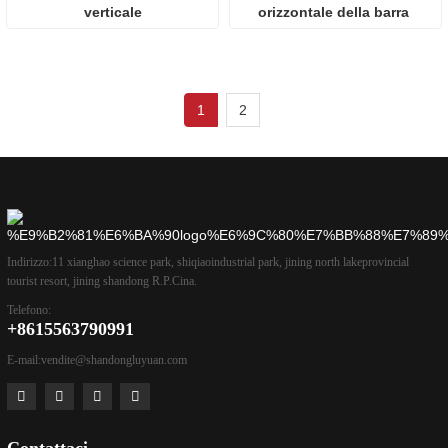
verticale
orizzontale della barra 
d'acciaio CNC
1
2
Indirizzo:
11 xianghao science park, shiqiaoindustrial park, jining north lakeprovincial
tourist resort, jining shandong R.P.Cina.
Telefono:
+8615563790991
E-mail:
vendite@shandongluyuan.com