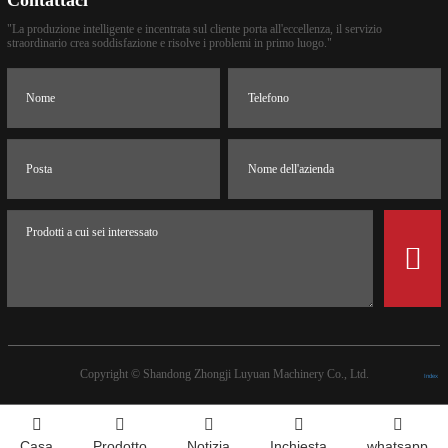
Contattaci
"La produzione intelligente e incentrata sul cliente porta all'eccellenza, il servizio
straordinario crea soddisfazione e risolve i problemi in primo luogo."
Copyright ©
Shandong Zhongji Luyuan Machinery Co., Ltd.
Index
Casa
Prodotto
Notizia
Inchiesta
whatsapp